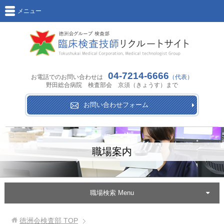
メニュー
04-7214-6666
お電話でのお問い合わせは
（代表）
野田総合病院 検査部会 京須（きょうす）まで
お問い合わせフォーム
職場案内
職場検索 Menu
徳洲会検査部
TOP