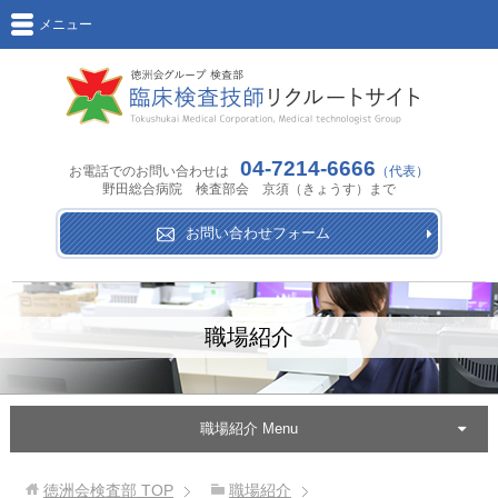
メニュー
04-7214-6666
お電話でのお問い合わせは
（代表）
野田総合病院 検査部会 京須（きょうす）まで
お問い合わせフォーム
職場紹介
職場紹介 Menu
徳洲会検査部
TOP
職場紹介