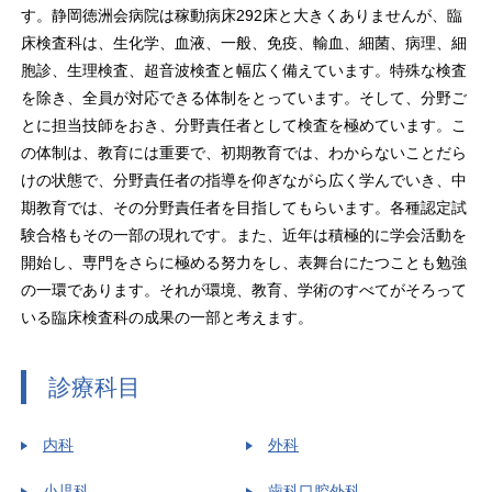
す。静岡徳洲会病院は稼動病床292床と大きくありませんが、臨
床検査科は、生化学、血液、一般、免疫、輸血、細菌、病理、細
胞診、生理検査、超音波検査と幅広く備えています。特殊な検査
を除き、全員が対応できる体制をとっています。そして、分野ご
とに担当技師をおき、分野責任者として検査を極めています。こ
の体制は、教育には重要で、初期教育では、わからないことだら
けの状態で、分野責任者の指導を仰ぎながら広く学んでいき、中
期教育では、その分野責任者を目指してもらいます。各種認定試
験合格もその一部の現れです。また、近年は積極的に学会活動を
開始し、専門をさらに極める努力をし、表舞台にたつことも勉強
の一環であります。それが環境、教育、学術のすべてがそろって
いる臨床検査科の成果の一部と考えます。
診療科目
内科
外科
小児科
歯科口腔外科