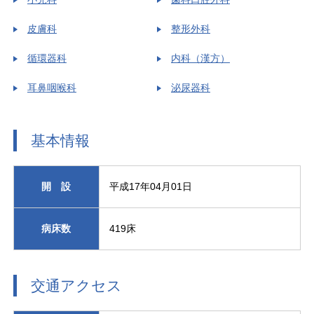
皮膚科
整形外科
循環器科
内科（漢方）
耳鼻咽喉科
泌尿器科
基本情報
開 設
平成17年04月01日
病床数
419床
交通アクセス