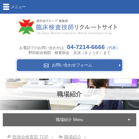
メニュー
04-7214-6666
お電話でのお問い合わせは
（代表）
野田総合病院 検査部会 京須（きょうす）まで
お問い合わせフォーム
職場紹介
職場紹介 Menu
徳洲会検査部
TOP
職場紹介