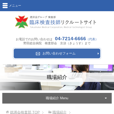
メニュー
04-7214-6666
お電話でのお問い合わせは
（代表）
野田総合病院 検査部会 京須（きょうす）まで
お問い合わせフォーム
職場紹介
職場紹介 Menu
徳洲会検査部
TOP
職場紹介