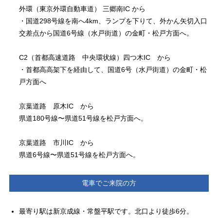
外環（東京外環自動車道） 三郷南IC から
・国道298号線を南へ4km、ランプを下りて、外かん矢切入口
交差点から国道6号線（水戸街道）の金町・松戸方面へ。
C2（首都高速道路 中央環状線）四つ木IC から
・首都高高架下を経由して、国道6号（水戸街道）の金町・松
戸方面へ
京葉道路 原木IC から
県道180号線〜県道51号線を松戸方面へ。
京葉道路 市川IC から
県道6号線〜県道51号線を松戸方面へ。
電車でご来院の方
最寄り駅は新京成線・常盤平駅です。北口より徒歩6分。