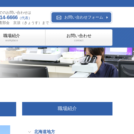
でのお問い合わせは
14-6666
お問い合わせフォーム
（代表）
査部会 京須（きょうす）まで
職場紹介
お問い合わせ
workplace
contact
職場紹介
北海道地方