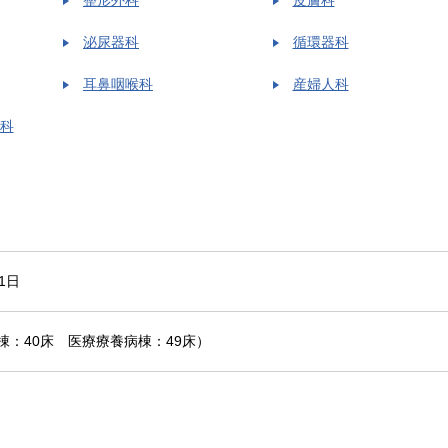
泌尿器科
循環器科
耳鼻咽喉科
産婦人科
科
1日
棟：40床 医療療養病棟：49床）