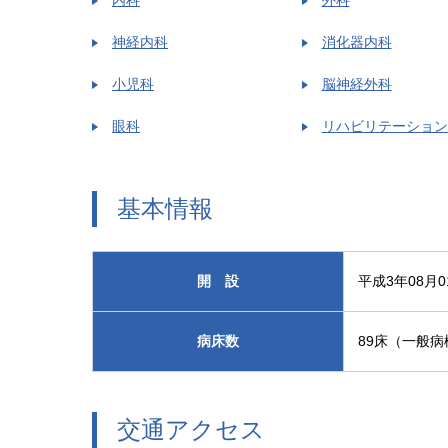
神経内科
消化器内科
小児科
脳神経外科
眼科
リハビリテーション
基本情報
開 設
平成3年08月0
病床数
89床（一般病
交通アクセス