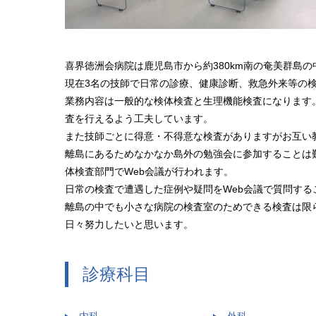
喜界徳洲会病院は鹿児島市から約380km南の奄美群島
現在3名の技師で日常の診療、健康診断、救急外来等の
業務内容は一般的な検体検査と生理機能検査になります
査を行えるよう工夫しています。
また技師ごとに得意・不得意な検査がありますがお互い
離島にあるためなかなか島外の勉強会に参加することは
体検査部門でWeb会議が行われます。
日常の検査で遭遇した症例や疑問をWeb会議で質問す
離島の中でも小さな病院の検査室のためできる検査は限
日々努力したいと思います。
診療科目
内科
外科