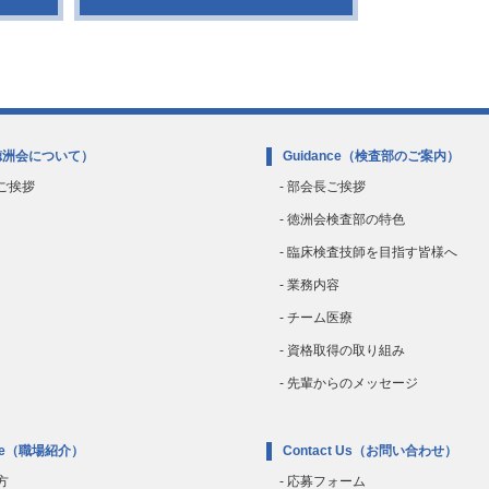
徳洲会について）
Guidance
（検査部のご案内）
のご挨拶
- 部会長ご挨拶
- 徳洲会検査部の特色
- 臨床検査技師を目指す皆様へ
- 業務内容
- チーム医療
- 資格取得の取り組み
- 先輩からのメッセージ
e
（職場紹介）
Contact Us
（お問い合わせ）
方
- 応募フォーム