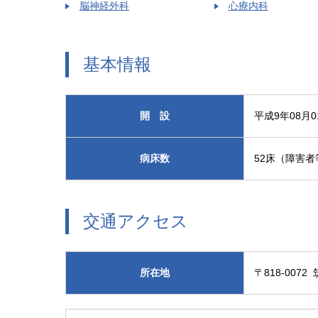
脳神経外科
心療内科
基本情報
開 設
平成9年08月0
病床数
52床（障害者
交通アクセス
所在地
〒818-007