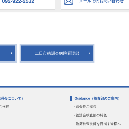
092-922-2532
メールでのお問い合わせ
二日市徳洲会病院看護部
徳洲会について）
Guidance
（検査部のご案内）
のご挨拶
- 部会長ご挨拶
- 徳洲会検査部の特色
- 臨床検査技師を目指す皆様へ