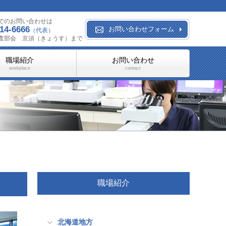
でのお問い合わせは
14-6666
お問い合わせフォーム
（代表）
査部会 京須（きょうす）まで
職場紹介
お問い合わせ
workplace
contact
職場紹介
北海道地方