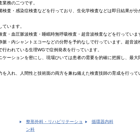
査業務の二つです。
菌検査・感染症検査などを行っており、生化学検査などは即日結果が分
しています。
検査・血圧脈波検査・睡眠時無呼吸検査・超音波検査などを行っていま
静脈・内シャントエコーなどの分野を予約なしで行っています。超音波
で行われている生理WGで症例発表を行っています。
ニケーションを密にし、現場ひいては患者の需要を的確に把握し、最大
力を入れ、人間性と技術面の両方を兼ね備えた検査技師の育成を行って
整形外科・リハビリテーショ
循環器内科
ン科