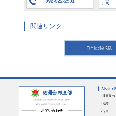
092-922-2531
関連リンク
二日市徳洲会病院
About
（
徳洲会 検査部
- 理事長
Tokushukai Medical Corporation,
- 概要
Medical technologist Group
お問い合わせ
- 沿革