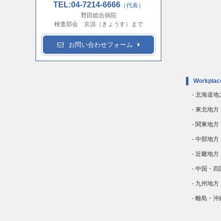
TEL:04-7214-6666
（代表）
野田総合病院
検査部会 京須（きょうす）まで
お問い合わせフォーム
Workplac
- 北海道地
- 東北地方
- 関東地方
- 中部地方
- 近畿地方
- 中国・
- 九州地方
- 離島・