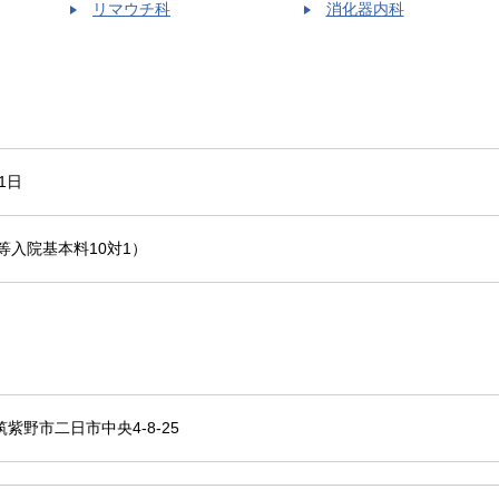
リマウチ科
消化器内科
1日
等入院基本料10対1）
2 筑紫野市二日市中央4-8-25