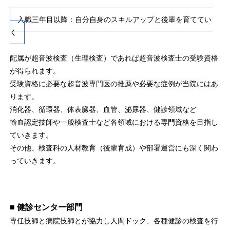
入職三年目以降：自分自身のスキルアップと後輩を育ててい
く
配属が超音波検査（生理検査）であれば超音波検査士の受験資格
が得られます。
受験資格に必要な超音波専門医の推薦や必要な症例が当院にはあ
ります。
消化器、循環器、体表臓器、血管、泌尿器、健診領域など
輸血認定技師や一般検査士など各領域における専門資格を目指し
ていきます。
その他、検査科の人材教育（後輩育成）や部署運営にも深く関わ
っていきます。
■ 健診センター部門
専任技師と病院技師とが協力し人間ドック、各種健診の検査を行