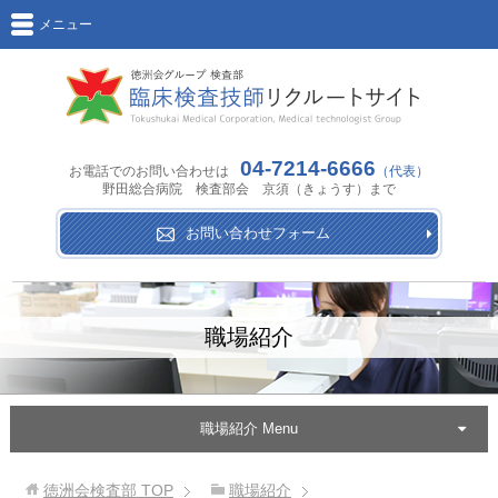
メニュー
04-7214-6666
お電話でのお問い合わせは
（代表）
野田総合病院 検査部会 京須（きょうす）まで
お問い合わせフォーム
職場紹介
職場紹介 Menu
徳洲会検査部
TOP
職場紹介