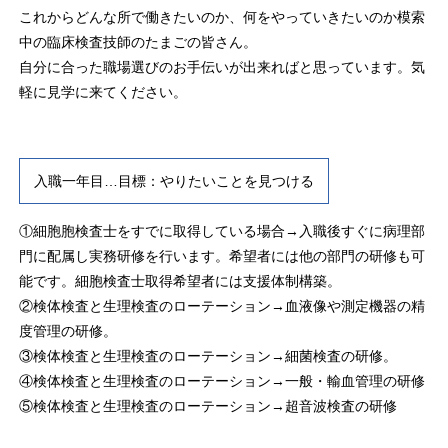
これからどんな所で働きたいのか、何をやっていきたいのか模索
中の臨床検査技師のたまごの皆さん。
自分に合った職場選びのお手伝いが出来ればと思っています。気
軽に見学に来てください。
入職一年目…目標：やりたいことを見つける
①細胞胞検査士をすでに取得している場合→入職後すぐに病理部
門に配属し実務研修を行います。希望者には他の部門の研修も可
能です。細胞検査士取得希望者には支援体制構築。
②検体検査と生理検査のローテーション→血液像や測定機器の精
度管理の研修。
③検体検査と生理検査のローテーション→細菌検査の研修。
④検体検査と生理検査のローテーション→一般・輸血管理の研修
⑤検体検査と生理検査のローテーション→超音波検査の研修