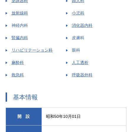
泌尿器科
婦人科
放射線科
小児科
神経内科
消化器内科
腎臓内科
皮膚科
リハビリテーション科
眼科
麻酔科
人工透析
救急科
呼吸器外科
基本情報
開 設
昭和50年10月01日