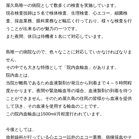
屋久島唯一の病院として数多くの検査を実施しています。
現在検査技師は５名で検体検査、生理検査、心エコー、細菌検
査、採血業務、眼科業務など幅広く行っており、様々な検査を行
うことが出来るのが魅力の一つです。
また夜間、休日は待機者１名にて対応しています。
島唯一の病院なので、色々なことに対応していかなければなりま
せん。
その中でも大きな特徴として「院内血輸血」があります。
院内血とは、
当院が離島であるため血液製剤が発注から到着まで４～５時間程
度かかります。夜間や緊急輸血等の場合、血液製剤の到着を待つ
ことができません。そのため屋久島の住民の皆様から血液を提供
して頂き、その血液を使用する輸血のことです。
この院内血輸血は1500ml/月程度行われています。
今後としては、
放射線科が行っている心エコー以外のエコー業務、病棟採血やそ