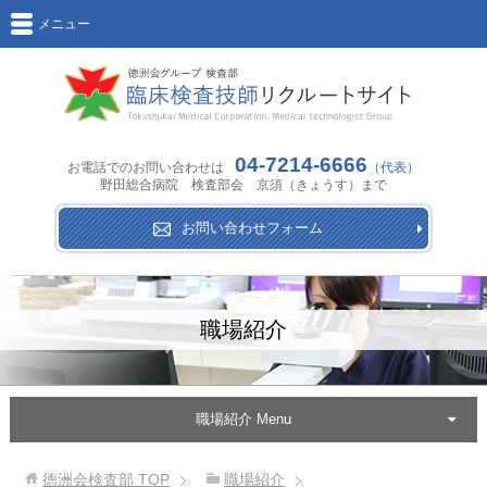
メニュー
04-7214-6666
お電話でのお問い合わせは
（代表）
野田総合病院 検査部会 京須（きょうす）まで
お問い合わせフォーム
職場紹介
職場紹介 Menu
徳洲会検査部
TOP
職場紹介