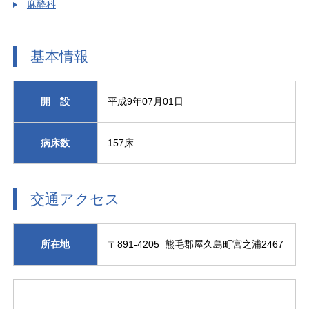
麻酔科
基本情報
開 設
平成9年07月01日
病床数
157床
交通アクセス
所在地
〒891-4205 熊毛郡屋久島町宮之浦2467