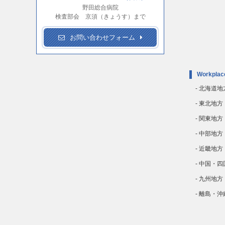
野田総合病院
検査部会 京須（きょうす）まで
お問い合わせフォーム
Workplac
- 北海道地
- 東北地方
- 関東地方
- 中部地方
- 近畿地方
- 中国・
- 九州地方
- 離島・