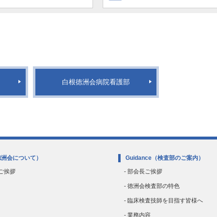
白根徳洲会病院看護部
徳洲会について）
Guidance
（検査部のご案内）
のご挨拶
- 部会長ご挨拶
- 徳洲会検査部の特色
- 臨床検査技師を目指す皆様へ
- 業務内容