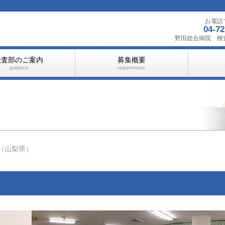
お電話
04-72
野田総合病院 検
検査部のご案内
募集概要
guidance
requirements
（山梨県）