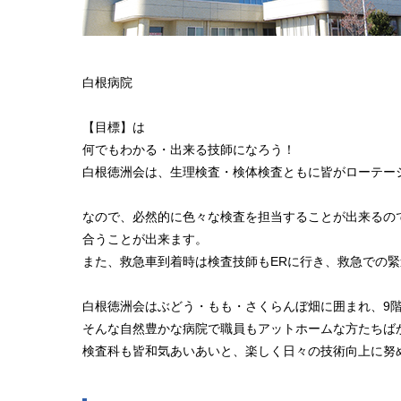
白根病院
【目標】は
何でもわかる・出来る技師になろう！
白根徳洲会は、生理検査・検体検査ともに皆がローテー
なので、必然的に色々な検査を担当することが出来るの
合うことが出来ます。
また、救急車到着時は検査技師もERに行き、救急での緊
白根徳洲会はぶどう・もも・さくらんぼ畑に囲まれ、9
そんな自然豊かな病院で職員もアットホームな方たちば
検査科も皆和気あいあいと、楽しく日々の技術向上に努