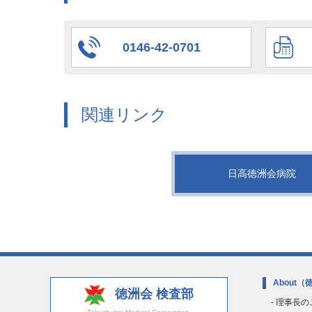
0146-42-0701
関連リンク
日高徳洲会病院
About
（
徳洲会 検査部
- 理事長