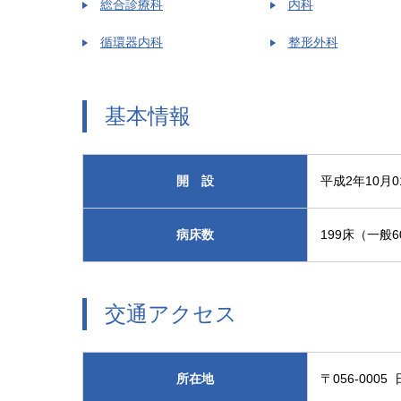
総合診療科
内科
循環器内科
整形外科
基本情報
開 設
平成2年10月0
病床数
199床（一般
交通アクセス
所在地
〒056-000