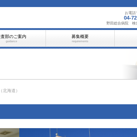
お電話
04-72
野田総合病院 検
検査部のご案内
募集概要
guidance
requirements
（北海道）