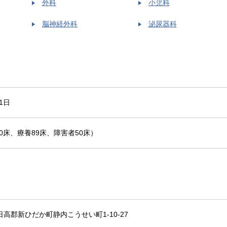
外科
小児科
脳神経外科
泌尿器科
1日
60床、療養89床、障害者50床）
5 日高郡新ひだか町静内こうせい町1-10-27